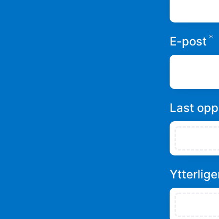
*
E-post
Last op
Ytterliger