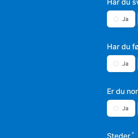
Har du s
Ja
Har du f
Ja
Er du no
Ja
*
Steder