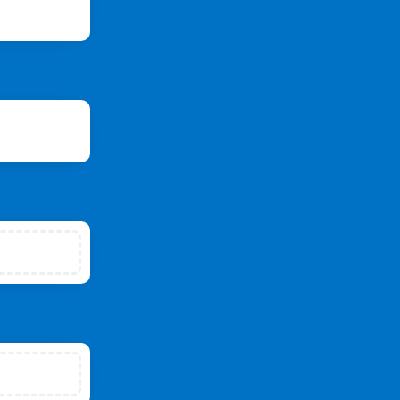
krevd