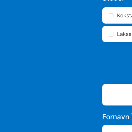
Kokst
Lakse
Fornavn