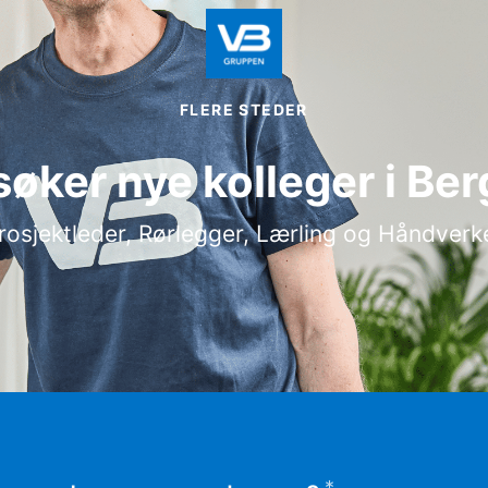
FLERE STEDER
søker nye kolleger i Ber
rosjektleder, Rørlegger, Lærling og Håndverk
*