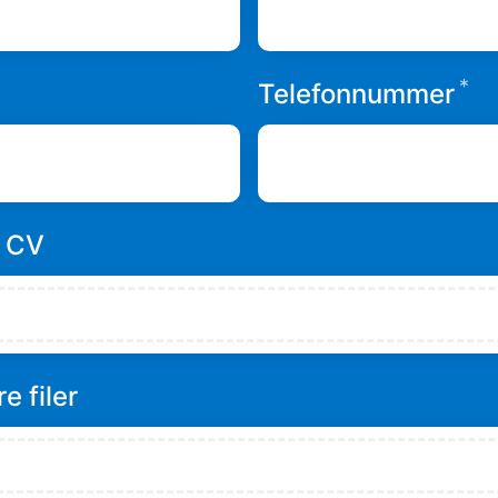
*
Påkrevd
På
Telefonnummer
p CV
e filer