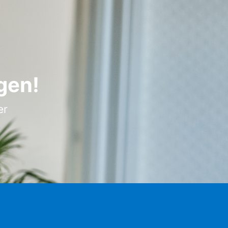
gen!
er