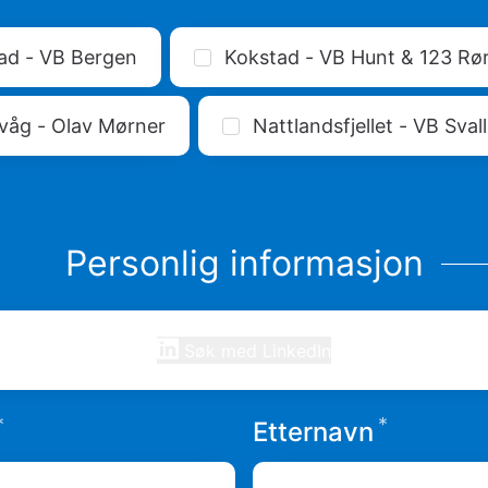
ad - VB Bergen
Kokstad - VB Hunt & 123 Rø
våg - Olav Mørner
Nattlandsfjellet - VB Sva
Personlig informasjon
Søk med LinkedIn
*
*
Påkrevd
Påkrev
Etternavn