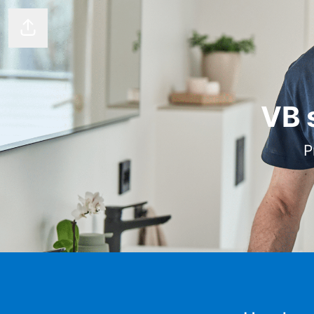
Del siden
VB 
P