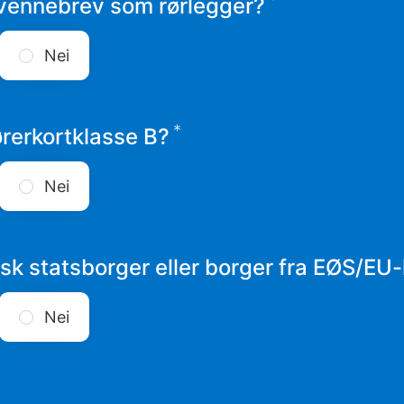
Påkrevd
vennebrev som rørlegger?
Nei
*
Påkrevd
ørerkortklasse B?
Nei
rsk statsborger eller borger fra EØS/EU
Nei
Påkrevd