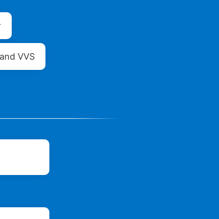
r
lland VVS
d