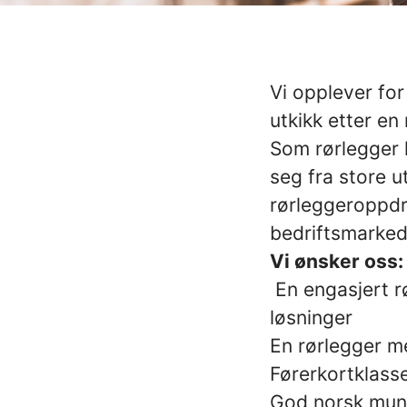
Vi opplever for
utkikk etter e
Som rørlegger 
seg fra store u
rørleggeroppdr
bedriftsmarked
Vi ønsker oss:
En engasjert rø
løsninger
En rørlegger m
Førerkortklass
God norsk muntl