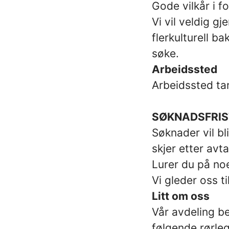
Gode vilkår i f
Vi vil veldig g
flerkulturell ba
søke.
Arbeidssted
Arbeidssted ta
SØKNADSFRIS
Søknader vil bl
skjer etter avta
Lurer du på noe
Vi gleder oss ti
Litt om oss
Vår avdeling be
følgende rørleg