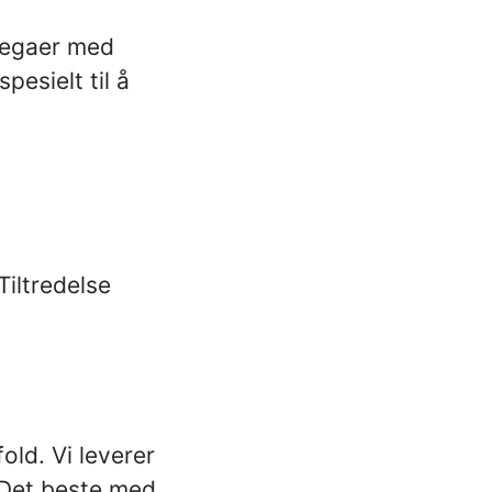
llegaer med
pesielt til å
Tiltredelse
old. Vi leverer
. Det beste med