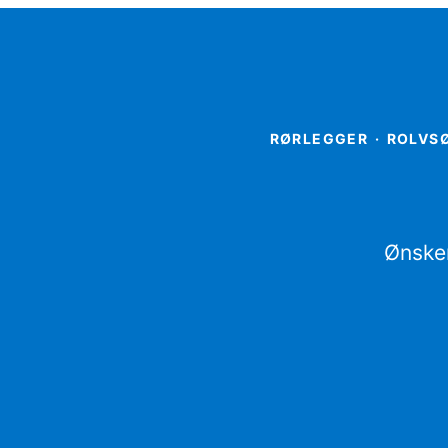
RØRLEGGER
·
ROLVSØ
Ønsker