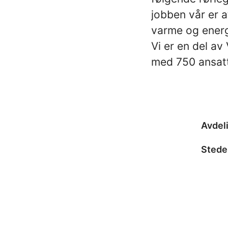
jobben vår er a
varme og ener
Vi er en del a
med 750 ansatt
Avdel
Stede