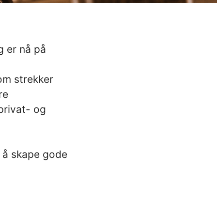
g er nå på
om strekker
re
privat- og
g å skape gode