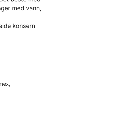
inger med vann,
eide konsern
rmex,