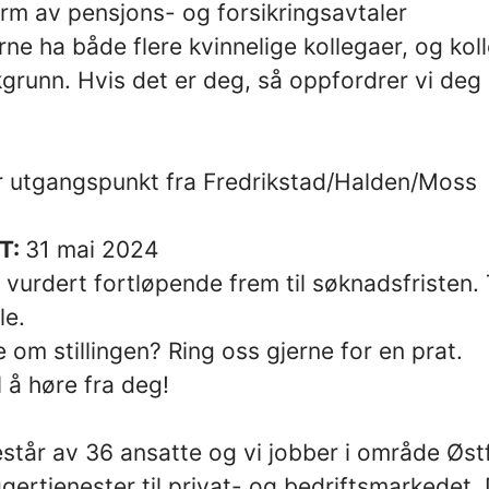
orm av pensjons- og forsikringsavtaler
jerne ha både flere kvinnelige kollegaer, og ko
kgrunn. Hvis det er deg, så oppfordrer vi deg s
r utgangspunkt fra Fredrikstad/Halden/Moss
T:
31 mai 2024
i vurdert fortløpende frem til søknadsfristen. 
le.
 om stillingen? Ring oss gjerne for en prat.
l å høre fra deg!
står av 36 ansatte og vi jobber i område Østf
gertjenester til privat- og bedriftsmarkedet