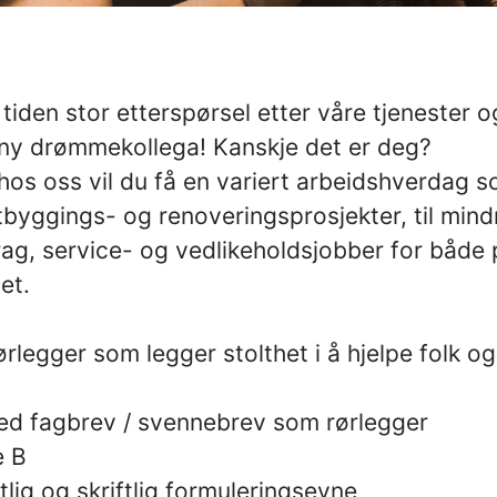
 tiden stor etterspørsel etter våre tjenester o
n ny drømmekollega! Kanskje det er deg?
hos oss vil du få en variert arbeidshverdag s
tbyggings- og renoveringsprosjekter, til mind
ag, service- og vedlikeholdsjobber for både 
et.
rlegger som legger stolthet i å hjelpe folk o
ed fagbrev / svennebrev som rørlegger
e B
ig og skriftlig formuleringsevne