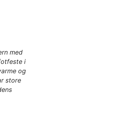
ern med
otfeste i
 varme og
ar store
dens