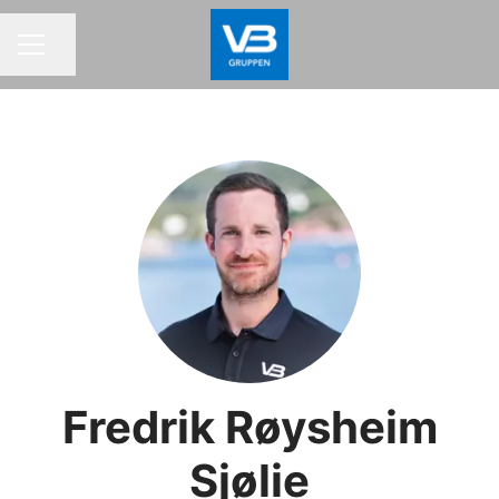
Del siden
KARRIEREMENY
Fredrik Røysheim
Sjølie