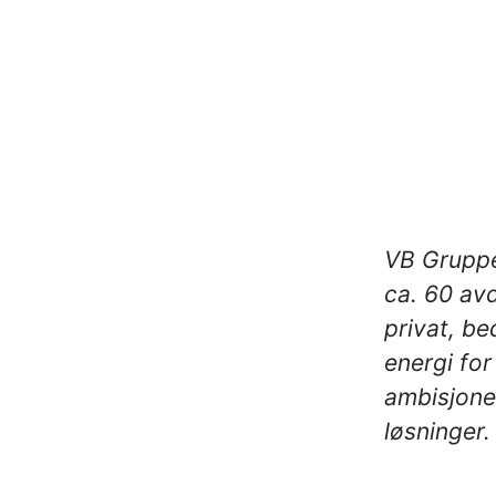
VB Gruppe
ca. 60 avd
privat, be
energi for
ambisjone
løsninger.