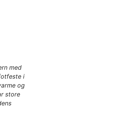
ern med
otfeste i
 varme og
ar store
dens