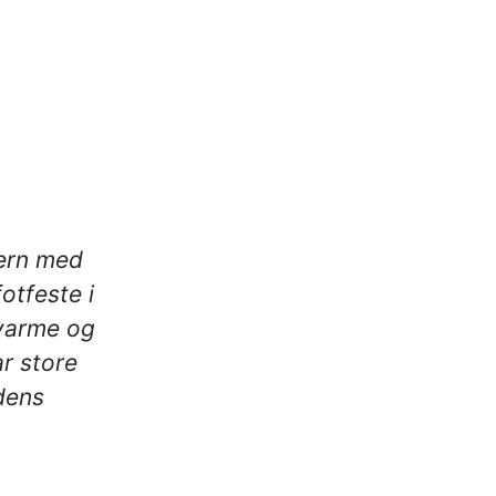
ern med
otfeste i
 varme og
ar store
dens