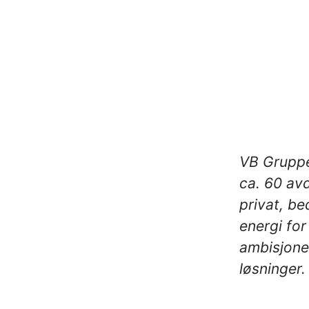
VB Gruppe
ca. 60 avd
privat, be
energi for
ambisjone
løsninger.